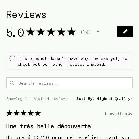
Reviews
5.0
★
★
★
★
★
14
14
This product doesn't have any reviews yet, so
check out our other reviews instead.
Showing 1 - 6 of 14 reviews.
Sort By:
★
★
★
★
★
1 month ago
Une très belle découverte
Un grand 10/10 pour cet atelier, tant sur